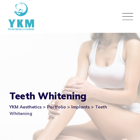
Skip
to
content
Teeth Whitening
YKM Aesthetics
>
Portfolio
>
Implants
>
Teeth
Whitening